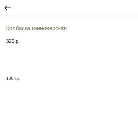
Колбаска ганноверская
320
р.
100 гр.